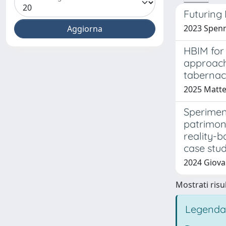
Futuring 
2023 Spen
HBIM for
approach
tabernac
2025 Matte
Sperimen
patrimoni
reality-
case stud
2024 Giova
Mostrati risul
Legenda