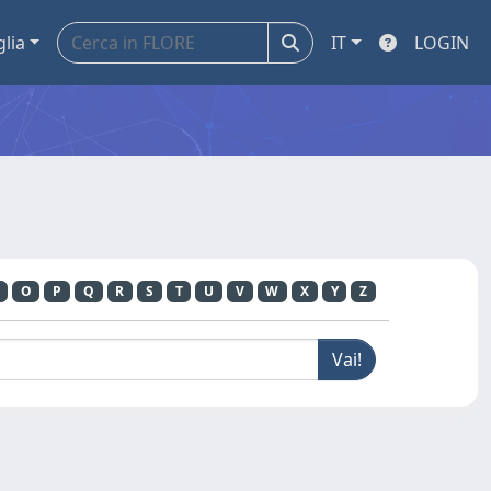
glia
IT
LOGIN
O
P
Q
R
S
T
U
V
W
X
Y
Z