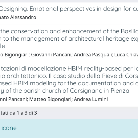
Designing. Emotional perspectives in design for cu
nato Alessandro
 the conservation and enhancement of the Basilic
 to the management of architectural heritage exp
le
o Bigongiari; Giovanni Pancani; Andrea Pasquali; Luca Chia
tazioni di modellazione HBIM reality-based per 
o architettonico. Il caso studio della Pieve di Co
based HBIM modeling for the documentation and co
y of the parish church of Corsignano in Pienza.
nni Pancani; Matteo Bigongiari; Andrea Lumini
tati da 1 a 3 di 3
 icone