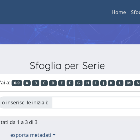
Home
Sfo
Sfoglia per Serie
ai a:
0-9
A
B
C
D
E
F
G
H
I
J
K
L
M
N
o inserisci le iniziali:
tati da 1 a 3 di 3
esporta metadati