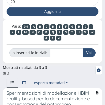
Vai a:
0-9
A
B
C
D
E
F
G
H
I
J
K
L
M
N
O
P
Q
R
S
T
U
V
W
X
Y
Z
o inserisci le iniziali:
Mostrati risultati da 3 a 3
di 3
esporta metadati
Sperimentazioni di modellazione HBIM
reality-based per la documentazione e
conservazione del patrimonio