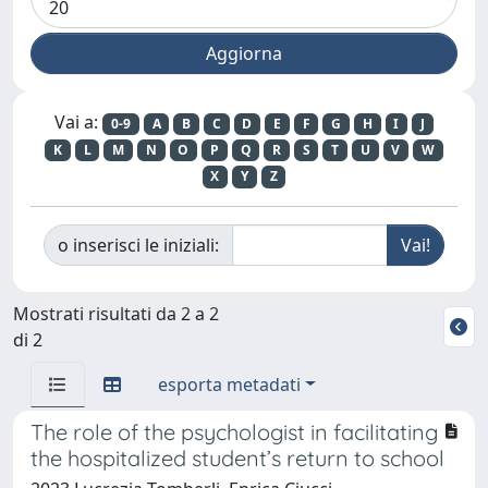
Vai a:
0-9
A
B
C
D
E
F
G
H
I
J
K
L
M
N
O
P
Q
R
S
T
U
V
W
X
Y
Z
o inserisci le iniziali:
Mostrati risultati da 2 a 2
di 2
esporta metadati
The role of the psychologist in facilitating
the hospitalized student’s return to school