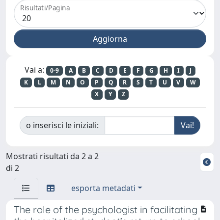
Risultati/Pagina
Vai a:
0-9
A
B
C
D
E
F
G
H
I
J
K
L
M
N
O
P
Q
R
S
T
U
V
W
X
Y
Z
o inserisci le iniziali:
Mostrati risultati da 2 a 2
di 2
esporta metadati
The role of the psychologist in facilitating