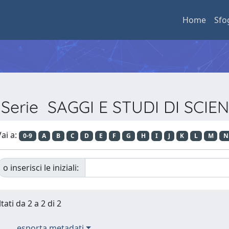
Home
Sfo
r Serie SAGGI E STUDI DI SCIE
ai a:
0-9
A
B
C
D
E
F
G
H
I
J
K
L
M
N
o inserisci le iniziali:
tati da 2 a 2 di 2
esporta metadati