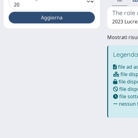
The role 
2023 Lucrez
Mostrati risul
Legenda
file ad 
file dis
file disp
file disp
file sot
nessun f