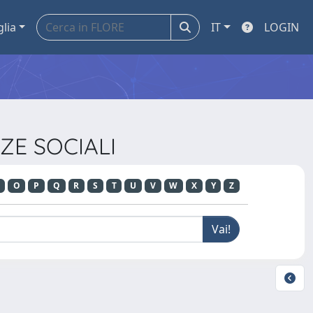
glia
IT
LOGIN
NZE SOCIALI
O
P
Q
R
S
T
U
V
W
X
Y
Z