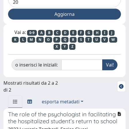
Vai a:
0-9
A
B
C
D
E
F
G
H
I
J
K
L
M
N
O
P
Q
R
S
T
U
V
W
X
Y
Z
o inserisci le iniziali:
Mostrati risultati da 2 a 2
di 2
esporta metadati
The role of the psychologist in facilitating
the hospitalized student’s return to school