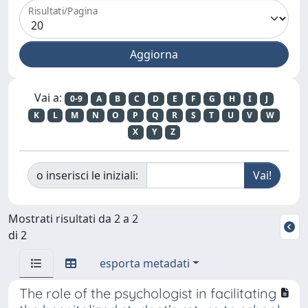
Risultati/Pagina
Vai a:
0-9
A
B
C
D
E
F
G
H
I
J
K
L
M
N
O
P
Q
R
S
T
U
V
W
X
Y
Z
o inserisci le iniziali:
Mostrati risultati da 2 a 2
di 2
esporta metadati
The role of the psychologist in facilitating