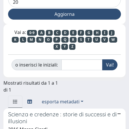
Vai a:
0-9
A
B
C
D
E
F
G
H
I
J
K
L
M
N
O
P
Q
R
S
T
U
V
W
X
Y
Z
o inserisci le iniziali:
Mostrati risultati da 1 a 1
di 1
esporta metadati
Scienza e credenze : storie di successi e di
illusioni