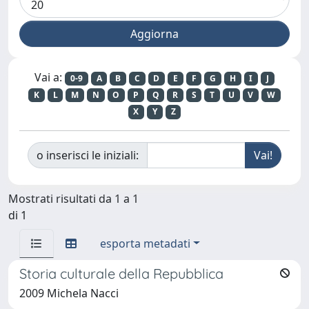
Vai a:
0-9
A
B
C
D
E
F
G
H
I
J
K
L
M
N
O
P
Q
R
S
T
U
V
W
X
Y
Z
o inserisci le iniziali:
Mostrati risultati da 1 a 1
di 1
esporta metadati
Storia culturale della Repubblica
2009 Michela Nacci