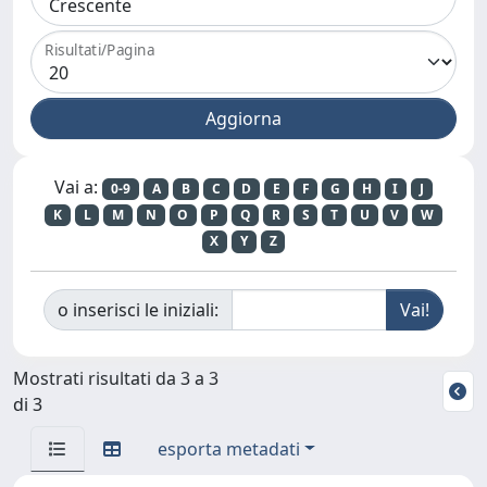
Risultati/Pagina
Vai a:
0-9
A
B
C
D
E
F
G
H
I
J
K
L
M
N
O
P
Q
R
S
T
U
V
W
X
Y
Z
o inserisci le iniziali:
Mostrati risultati da 3 a 3
di 3
esporta metadati