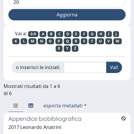
Vai a:
0-9
A
B
C
D
E
F
G
H
I
J
K
L
M
N
O
P
Q
R
S
T
U
V
W
X
Y
Z
o inserisci le iniziali:
Mostrati risultati da 1 a 6
di 6
esporta metadati
Appendice biobibliografica
2017 Leonardo Anatrini