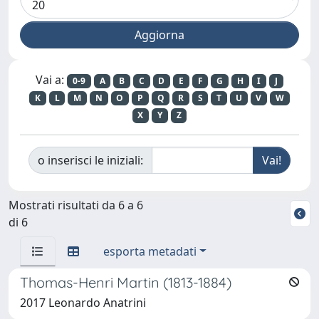
Vai a:
0-9
A
B
C
D
E
F
G
H
I
J
K
L
M
N
O
P
Q
R
S
T
U
V
W
X
Y
Z
o inserisci le iniziali:
Mostrati risultati da 6 a 6
di 6
esporta metadati
Thomas-Henri Martin (1813-1884)
2017 Leonardo Anatrini