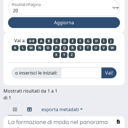
Risultati/Pagina
Vai a:
0-9
A
B
C
D
E
F
G
H
I
J
K
L
M
N
O
P
Q
R
S
T
U
V
W
X
Y
Z
o inserisci le iniziali:
Mostrati risultati da 1 a 1
di 1
esporta metadati
La formazione di moda nel panorama