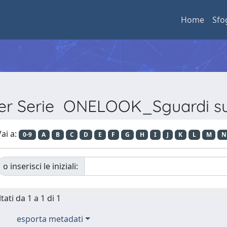
Home
Sfo
per Serie ONELOOK_Sguardi s
ai a:
0-9
A
B
C
D
E
F
G
H
I
J
K
L
M
N
o inserisci le iniziali:
tati da 1 a 1 di 1
esporta metadati