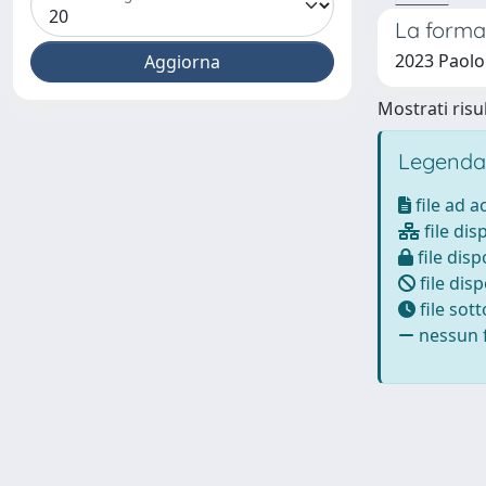
La forma
2023 Paolo
Mostrati risul
Legenda
file ad 
file dis
file disp
file disp
file sot
nessun f