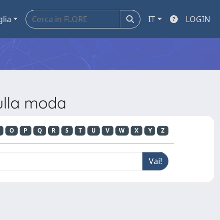
glia
IT
LOGIN
ulla moda
O
P
Q
R
S
T
U
V
W
X
Y
Z