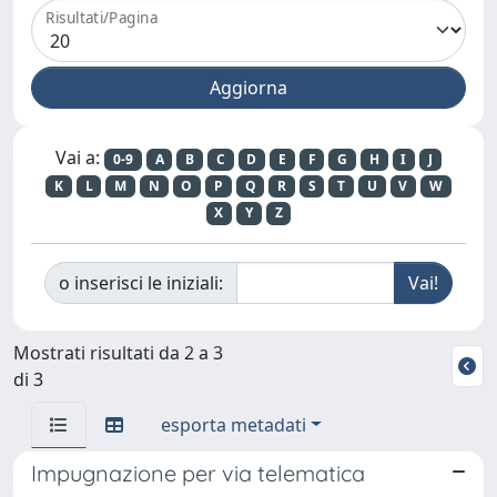
Risultati/Pagina
Vai a:
0-9
A
B
C
D
E
F
G
H
I
J
K
L
M
N
O
P
Q
R
S
T
U
V
W
X
Y
Z
o inserisci le iniziali:
Mostrati risultati da 2 a 3
di 3
esporta metadati
Impugnazione per via telematica