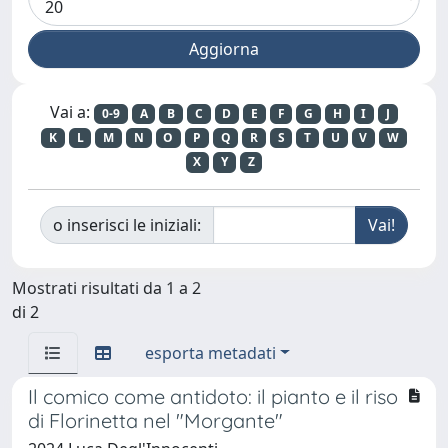
Vai a:
0-9
A
B
C
D
E
F
G
H
I
J
K
L
M
N
O
P
Q
R
S
T
U
V
W
X
Y
Z
o inserisci le iniziali:
Mostrati risultati da 1 a 2
di 2
esporta metadati
Il comico come antidoto: il pianto e il riso
di Florinetta nel "Morgante"