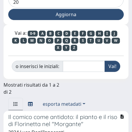
Vai a:
0-9
A
B
C
D
E
F
G
H
I
J
K
L
M
N
O
P
Q
R
S
T
U
V
W
X
Y
Z
o inserisci le iniziali:
Mostrati risultati da 1 a 2
di 2
esporta metadati
Il comico come antidoto: il pianto e il riso
di Florinetta nel "Morgante"