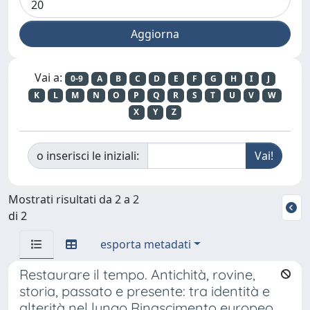
Vai a:
0-9
A
B
C
D
E
F
G
H
I
J
K
L
M
N
O
P
Q
R
S
T
U
V
W
X
Y
Z
o inserisci le iniziali:
Mostrati risultati da 2 a 2
di 2
esporta metadati
Restaurare il tempo. Antichità, rovine,
storia, passato e presente: tra identità e
alterità nel lungo Rinascimento europeo