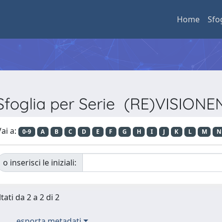
Home
Sfo
Sfoglia per Serie (RE)VISIONE
ai a:
0-9
A
B
C
D
E
F
G
H
I
J
K
L
M
N
o inserisci le iniziali:
tati da 2 a 2 di 2
esporta metadati