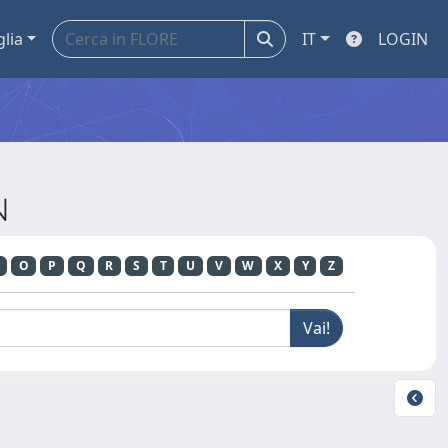
glia
IT
LOGIN
N
O
P
Q
R
S
T
U
V
W
X
Y
Z