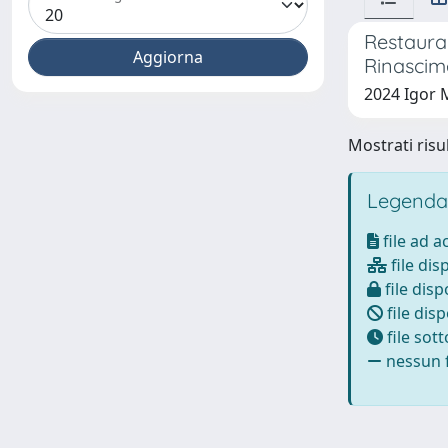
Restaurar
Rinascim
2024 Igor 
Mostrati risul
Legenda
file ad 
file dis
file disp
file disp
file sot
nessun f