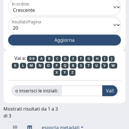
In ordine:
Risultati/Pagina
Vai a:
0-9
A
B
C
D
E
F
G
H
I
J
K
L
M
N
O
P
Q
R
S
T
U
V
W
X
Y
Z
o inserisci le iniziali:
Mostrati risultati da 1 a 3
di 3
esporta metadati