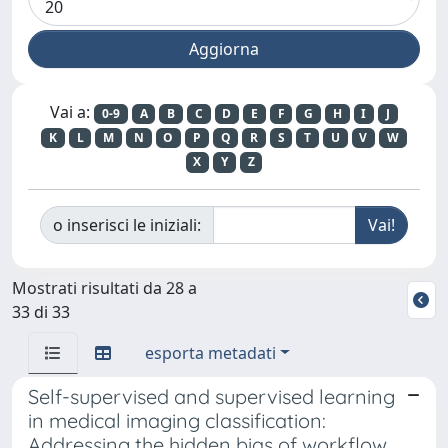
Vai a:
0-9
A
B
C
D
E
F
G
H
I
J
K
L
M
N
O
P
Q
R
S
T
U
V
W
X
Y
Z
o inserisci le iniziali:
Mostrati risultati da 28 a
33 di 33
esporta metadati
Self-supervised and supervised learning
in medical imaging classification:
Addressing the hidden bias of workflow