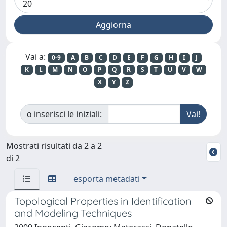
Vai a:
0-9
A
B
C
D
E
F
G
H
I
J
K
L
M
N
O
P
Q
R
S
T
U
V
W
X
Y
Z
o inserisci le iniziali:
Mostrati risultati da 2 a 2
di 2
esporta metadati
Topological Properties in Identification
and Modeling Techniques