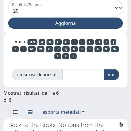
Risultati/Pagina
Vai a:
0-9
A
B
C
D
E
F
G
H
I
J
K
L
M
N
O
P
Q
R
S
T
U
V
W
X
Y
Z
o inserisci le iniziali:
Mostrati risultati da 1 a 6
di 6
esporta metadati
Back to the Roots: Notions from the