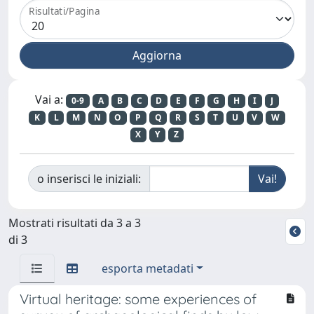
Risultati/Pagina
Vai a:
0-9
A
B
C
D
E
F
G
H
I
J
K
L
M
N
O
P
Q
R
S
T
U
V
W
X
Y
Z
o inserisci le iniziali:
Mostrati risultati da 3 a 3
di 3
esporta metadati
Virtual heritage: some experiences of