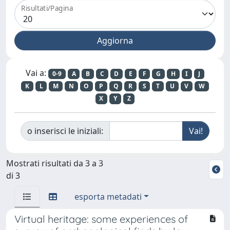
Risultati/Pagina
Vai a:
0-9
A
B
C
D
E
F
G
H
I
J
K
L
M
N
O
P
Q
R
S
T
U
V
W
X
Y
Z
o inserisci le iniziali:
Mostrati risultati da 3 a 3
di 3
esporta metadati
Virtual heritage: some experiences of