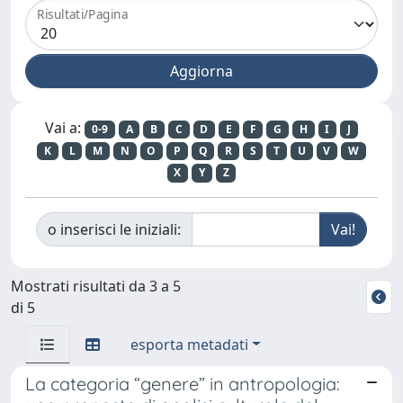
Risultati/Pagina
Vai a:
0-9
A
B
C
D
E
F
G
H
I
J
K
L
M
N
O
P
Q
R
S
T
U
V
W
X
Y
Z
o inserisci le iniziali:
Mostrati risultati da 3 a 5
di 5
esporta metadati
La categoria “genere” in antropologia: