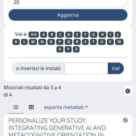
Vai a:
0-9
A
B
C
D
E
F
G
H
I
J
K
L
M
N
O
P
Q
R
S
T
U
V
W
X
Y
Z
o inserisci le iniziali:
Mostrati risultati da 3 a 4
di 4
esporta metadati
PERSONALIZE YOUR STUDY:
INTEGRATING GENERATIVE AI AND
METACOGNITIVE ORIENTATION IN