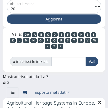
Risultati/Pagina
Vai a:
0-9
A
B
C
D
E
F
G
H
I
J
K
L
M
N
O
P
Q
R
S
T
U
V
W
X
Y
Z
o inserisci le iniziali:
Mostrati risultati da 1 a 3
di 3
esporta metadati
Agricultural Heritage Systems in Europe,