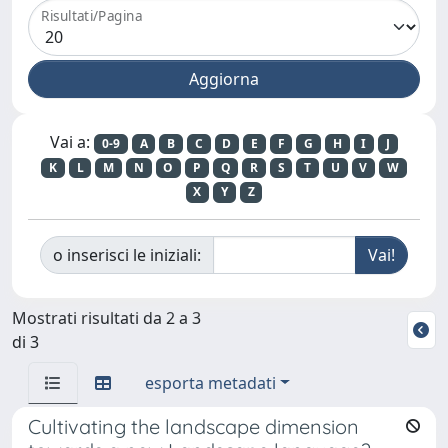
Risultati/Pagina
Vai a:
0-9
A
B
C
D
E
F
G
H
I
J
K
L
M
N
O
P
Q
R
S
T
U
V
W
X
Y
Z
o inserisci le iniziali:
Mostrati risultati da 2 a 3
di 3
esporta metadati
Cultivating the landscape dimension