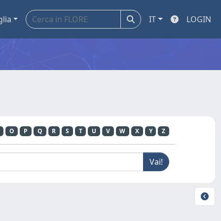
glia
IT
LOGIN
O
P
Q
R
S
T
U
V
W
X
Y
Z