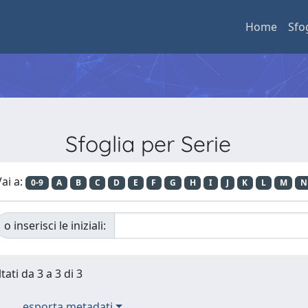
Home
Sfo
Sfoglia per Serie
ai a:
0-9
A
B
C
D
E
F
G
H
I
J
K
L
M
N
o inserisci le iniziali:
tati da 3 a 3 di 3
esporta metadati