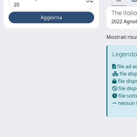
The Itali
2022 Agnol
Mostrati risul
Legenda
file ad 
file dis
file disp
file disp
file sot
nessun f