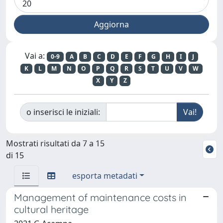
Vai a:
0-9
A
B
C
D
E
F
G
H
I
J
K
L
M
N
O
P
Q
R
S
T
U
V
W
X
Y
Z
o inserisci le iniziali:
Mostrati risultati da 7 a 15
di 15
esporta metadati
Management of maintenance costs in
cultural heritage