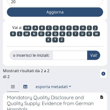
Vai a:
0-9
A
B
C
D
E
F
G
H
I
J
K
L
M
N
O
P
Q
R
S
T
U
V
W
X
Y
Z
o inserisci le iniziali:
Mostrati risultati da 2 a 2
di 2
esporta metadati
Mandatory Quality Disclosure and
Quality Supply: Evidence from German
Hospitals