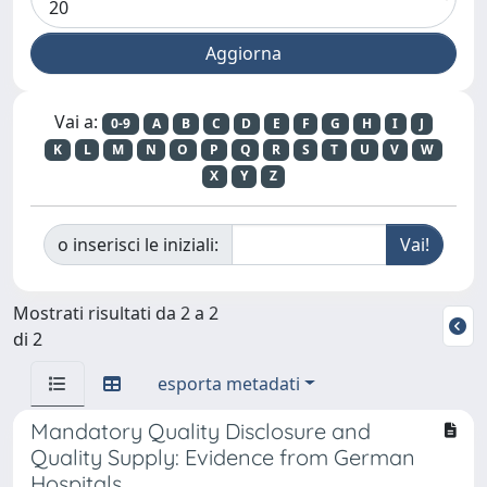
Vai a:
0-9
A
B
C
D
E
F
G
H
I
J
K
L
M
N
O
P
Q
R
S
T
U
V
W
X
Y
Z
o inserisci le iniziali:
Mostrati risultati da 2 a 2
di 2
esporta metadati
Mandatory Quality Disclosure and
Quality Supply: Evidence from German
Hospitals