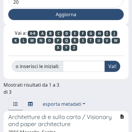
Vai a:
0-9
A
B
C
D
E
F
G
H
I
J
K
L
M
N
O
P
Q
R
S
T
U
V
W
X
Y
Z
o inserisci le iniziali:
Mostrati risultati da 1 a 3
di 3
esporta metadati
Architetture di e sulla carta / Visionary
and paper architecture