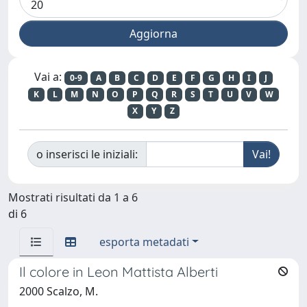
Vai a:
0-9
A
B
C
D
E
F
G
H
I
J
K
L
M
N
O
P
Q
R
S
T
U
V
W
X
Y
Z
o inserisci le iniziali:
Mostrati risultati da 1 a 6
di 6
esporta metadati
Il colore in Leon Mattista Alberti
2000 Scalzo, M.