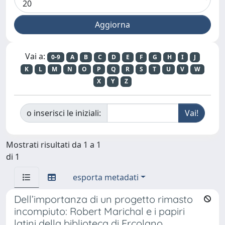
Vai a:
0-9
A
B
C
D
E
F
G
H
I
J
K
L
M
N
O
P
Q
R
S
T
U
V
W
X
Y
Z
o inserisci le iniziali:
Mostrati risultati da 1 a 1
di 1
esporta metadati
Dell’importanza di un progetto rimasto
incompiuto: Robert Marichal e i papiri
latini della biblioteca di Ercolano