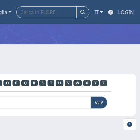
glia
IT
LOGIN
O
P
Q
R
S
T
U
V
W
X
Y
Z