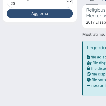
Religious
Mercurius
2017 Elisa
Mostrati risul
Legenda
file ad 
file dis
file disp
file disp
file sot
nessun f