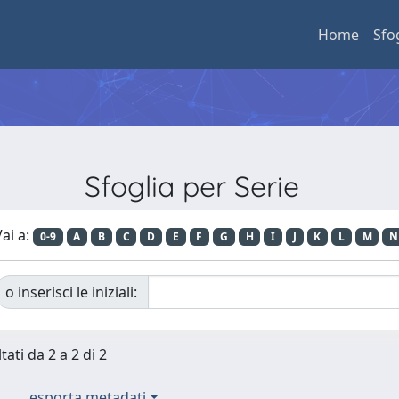
Home
Sfo
Sfoglia per Serie
ai a:
0-9
A
B
C
D
E
F
G
H
I
J
K
L
M
N
o inserisci le iniziali:
tati da 2 a 2 di 2
esporta metadati