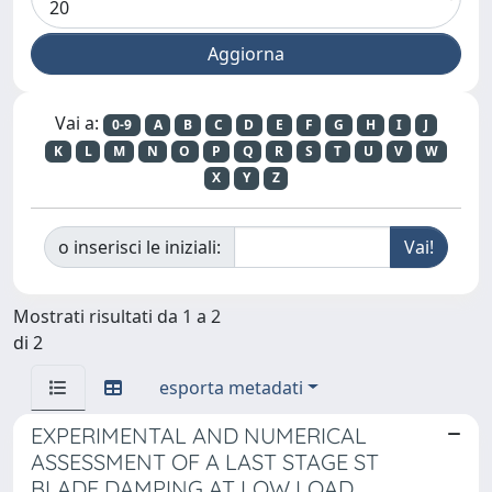
Vai a:
0-9
A
B
C
D
E
F
G
H
I
J
K
L
M
N
O
P
Q
R
S
T
U
V
W
X
Y
Z
o inserisci le iniziali:
Mostrati risultati da 1 a 2
di 2
esporta metadati
EXPERIMENTAL AND NUMERICAL
ASSESSMENT OF A LAST STAGE ST
BLADE DAMPING AT LOW LOAD