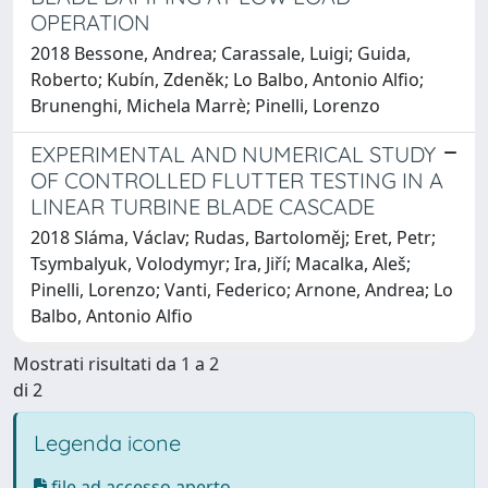
OPERATION
2018 Bessone, Andrea; Carassale, Luigi; Guida,
Roberto; Kubín, Zdeněk; Lo Balbo, Antonio Alfio;
Brunenghi, Michela Marrè; Pinelli, Lorenzo
EXPERIMENTAL AND NUMERICAL STUDY
OF CONTROLLED FLUTTER TESTING IN A
LINEAR TURBINE BLADE CASCADE
2018 Sláma, Václav; Rudas, Bartoloměj; Eret, Petr;
Tsymbalyuk, Volodymyr; Ira, Jiří; Macalka, Aleš;
Pinelli, Lorenzo; Vanti, Federico; Arnone, Andrea; Lo
Balbo, Antonio Alfio
Mostrati risultati da 1 a 2
di 2
Legenda icone
file ad accesso aperto