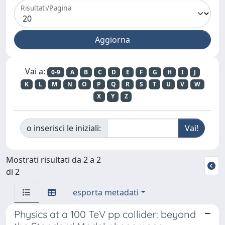
Risultati/Pagina
Vai a:
0-9
A
B
C
D
E
F
G
H
I
J
K
L
M
N
O
P
Q
R
S
T
U
V
W
X
Y
Z
o inserisci le iniziali:
Mostrati risultati da 2 a 2
di 2
esporta metadati
Physics at a 100 TeV pp collider: beyond