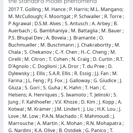
the Standard Model phenomena
2017 T. Golling ; M. Hance ; P. Harris; M.L. Mangano;
M. McCullough; F. Moortgat ; P. Schwaller ; R. Torre ;
P Agrawal ; D.S.M. Alves ; S. Antusch ; A. Arbey ; B.
Auerbach ; G. Bambhaniya ; M. Battaglia ; M. Bauer ;
P.S. Bhupal Dev ; A. Boveia ; J. Bramante ; O.
Buchmueller ; M. Buschmann ; J. Chakrabortty ; M.
Chala ; S. Chekanov ; C.-Y. Chen ; H.-C. Cheng ; M.
Cirelli ; M. Citron ; T. Cohen ; N. Craig ; D. Curtin ; R.T.
D'Agnolo ; C. Doglioni ; J.A. Dror ; T. du Pree ; D.
Dylewsky ; J. Ellis ; S.A.R. Ellis ; R. Essig ; J.J. Fan ; M.
Farina ; J.L. Feng ; P.J. Fox ; J. Galloway ; G. Giudice ; J.
Gluza ; S. Gori ; S. Guha ; K. Hahn ; T. Han ; C.
Helsens; A. Henriques ; S. Iwamoto ; T. Jelinski ; S.
Jung ; F. Kahlhoefer ; V.V. Khoze ; D. Kim ; J. Kopp ; A.
Kotwal ; M. Krämer ; J.M. Lindert ; J. Liu ; H.K. Lou ; J.
Love ; M. Low ; P.A.N. Machado ; F. Mahmoudi ; J.
Marrouche ; A. Martin ; K. Mohan ; R.N. Mohapatra ;
G. Nardini ; K.A. Olive ; B. Ostdiek ; G. Panico ; T.