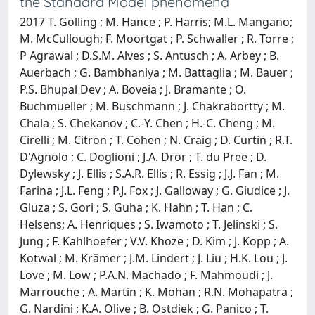
the Standard Model phenomena
2017 T. Golling ; M. Hance ; P. Harris; M.L. Mangano;
M. McCullough; F. Moortgat ; P. Schwaller ; R. Torre ;
P Agrawal ; D.S.M. Alves ; S. Antusch ; A. Arbey ; B.
Auerbach ; G. Bambhaniya ; M. Battaglia ; M. Bauer ;
P.S. Bhupal Dev ; A. Boveia ; J. Bramante ; O.
Buchmueller ; M. Buschmann ; J. Chakrabortty ; M.
Chala ; S. Chekanov ; C.-Y. Chen ; H.-C. Cheng ; M.
Cirelli ; M. Citron ; T. Cohen ; N. Craig ; D. Curtin ; R.T.
D'Agnolo ; C. Doglioni ; J.A. Dror ; T. du Pree ; D.
Dylewsky ; J. Ellis ; S.A.R. Ellis ; R. Essig ; J.J. Fan ; M.
Farina ; J.L. Feng ; P.J. Fox ; J. Galloway ; G. Giudice ; J.
Gluza ; S. Gori ; S. Guha ; K. Hahn ; T. Han ; C.
Helsens; A. Henriques ; S. Iwamoto ; T. Jelinski ; S.
Jung ; F. Kahlhoefer ; V.V. Khoze ; D. Kim ; J. Kopp ; A.
Kotwal ; M. Krämer ; J.M. Lindert ; J. Liu ; H.K. Lou ; J.
Love ; M. Low ; P.A.N. Machado ; F. Mahmoudi ; J.
Marrouche ; A. Martin ; K. Mohan ; R.N. Mohapatra ;
G. Nardini ; K.A. Olive ; B. Ostdiek ; G. Panico ; T.