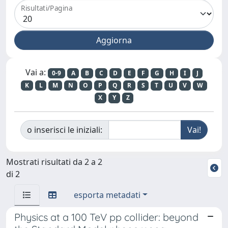
Risultati/Pagina
Vai a:
0-9
A
B
C
D
E
F
G
H
I
J
K
L
M
N
O
P
Q
R
S
T
U
V
W
X
Y
Z
o inserisci le iniziali:
Mostrati risultati da 2 a 2
di 2
esporta metadati
Physics at a 100 TeV pp collider: beyond