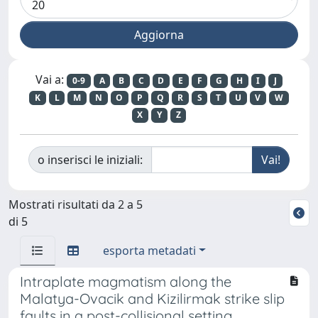
Vai a:
0-9
A
B
C
D
E
F
G
H
I
J
K
L
M
N
O
P
Q
R
S
T
U
V
W
X
Y
Z
o inserisci le iniziali:
Mostrati risultati da 2 a 5
di 5
esporta metadati
Intraplate magmatism along the
Malatya-Ovacik and Kizilirmak strike slip
faults in a post-collisional setting