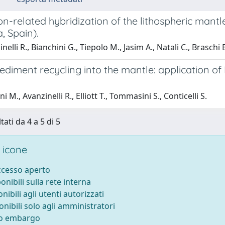
n-related hybridization of the lithospheric mantle
a, Spain).
elli R., Bianchini G., Tiepolo M., Jasim A., Natali C., Braschi E
ediment recycling into the mantle: application of
i M., Avanzinelli R., Elliott T., Tommasini S., Conticelli S.
tati da 4 a 5 di 5
 icone
accesso aperto
ponibili sulla rete interna
onibili agli utenti autorizzati
onibili solo agli amministratori
to embargo