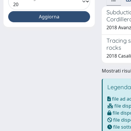
Subductio
Cordiller
2018 Avanzin
Tracing s
rocks
2018 Casalin
Mostrati risul
Legenda
file ad 
file dis
file disp
file disp
file sot