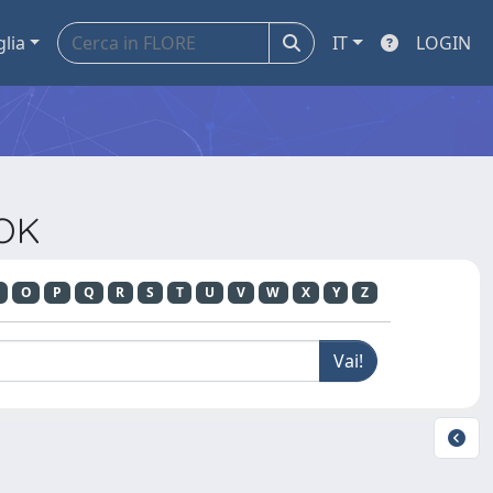
glia
IT
LOGIN
OOK
O
P
Q
R
S
T
U
V
W
X
Y
Z