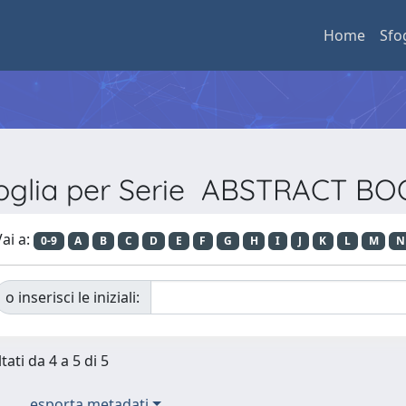
Home
Sfo
oglia per Serie ABSTRACT B
ai a:
0-9
A
B
C
D
E
F
G
H
I
J
K
L
M
N
o inserisci le iniziali:
tati da 4 a 5 di 5
esporta metadati