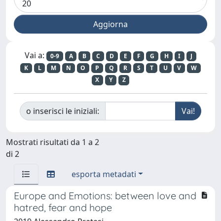
Vai a:
0-9
A
B
C
D
E
F
G
H
I
J
K
L
M
N
O
P
Q
R
S
T
U
V
W
X
Y
Z
o inserisci le iniziali:
Mostrati risultati da 1 a 2
di 2
esporta metadati
Europe and Emotions: between love and
hatred, fear and hope