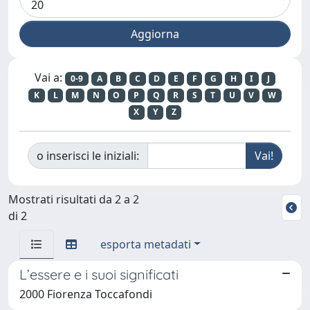
Vai a:
0-9
A
B
C
D
E
F
G
H
I
J
K
L
M
N
O
P
Q
R
S
T
U
V
W
X
Y
Z
o inserisci le iniziali:
Mostrati risultati da 2 a 2
di 2
esporta metadati
L’essere e i suoi significati
2000 Fiorenza Toccafondi