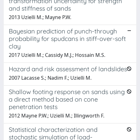
transformation uncertainty for strength
and stiffness of sands
2013 Uzielli M.; Mayne P.W.
Bayesian prediction of punch-through
probability for spudcans in stiff-over-soft
clay
2017 Uzielli M.; Cassidy M.J.; Hossain M.S.
Hazard and risk assessment of landslides
2007 Lacasse S.; Nadim F.; Uzielli M.
Shallow footing response on sands using
a direct method based on cone
penetration tests
2012 Mayne P.W.; Uzielli M.; Illingworth F.
Statistical characterization and
stochastic simulation of load-