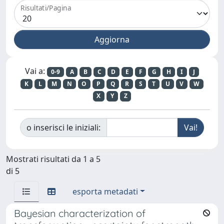
Risultati/Pagina
Vai a:
0-9
A
B
C
D
E
F
G
H
I
J
K
L
M
N
O
P
Q
R
S
T
U
V
W
X
Y
Z
o inserisci le iniziali:
Mostrati risultati da 1 a 5
di 5
esporta metadati
Bayesian characterization of