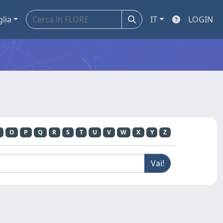
glia
IT
LOGIN
O
P
Q
R
S
T
U
V
W
X
Y
Z