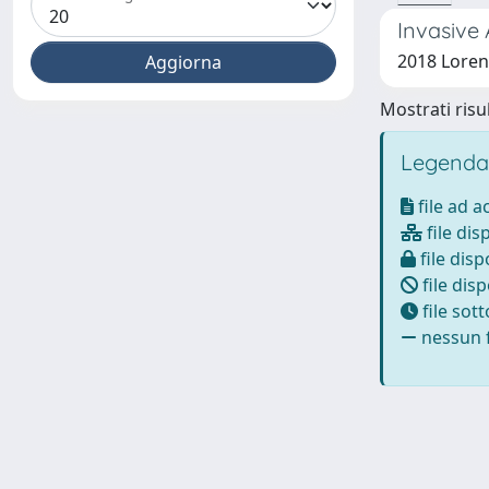
Invasive
2018 Loren
Mostrati risul
Legenda
file ad 
file dis
file disp
file disp
file sot
nessun f