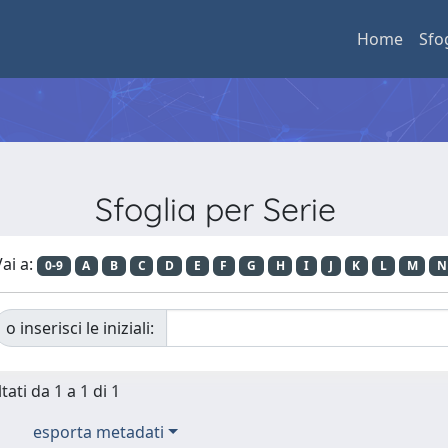
Home
Sfo
Sfoglia per Serie
ai a:
0-9
A
B
C
D
E
F
G
H
I
J
K
L
M
N
o inserisci le iniziali:
tati da 1 a 1 di 1
esporta metadati