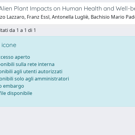
 Alien Plant Impacts on Human Health and Well-b
zo Lazzaro, Franz Essl, Antonella Lugliè, Bachisio Mario P
tati da 1 a 1 di 1
 icone
accesso aperto
ponibili sulla rete interna
onibili agli utenti autorizzati
onibili solo agli amministratori
to embargo
ile disponibile