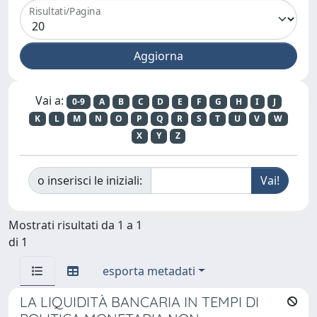
Risultati/Pagina
Vai a:
0-9
A
B
C
D
E
F
G
H
I
J
K
L
M
N
O
P
Q
R
S
T
U
V
W
X
Y
Z
o inserisci le iniziali:
Mostrati risultati da 1 a 1
di 1
esporta metadati
LA LIQUIDITÀ BANCARIA IN TEMPI DI