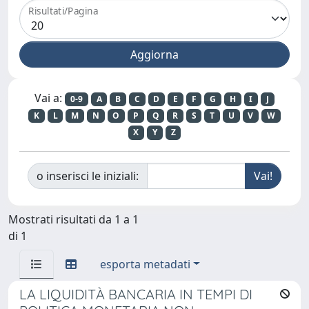
Risultati/Pagina
Vai a:
0-9
A
B
C
D
E
F
G
H
I
J
K
L
M
N
O
P
Q
R
S
T
U
V
W
X
Y
Z
o inserisci le iniziali:
Mostrati risultati da 1 a 1
di 1
esporta metadati
LA LIQUIDITÀ BANCARIA IN TEMPI DI