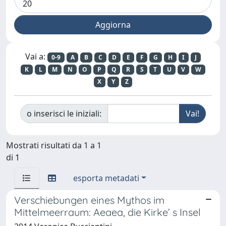
Vai a:
0-9
A
B
C
D
E
F
G
H
I
J
K
L
M
N
O
P
Q
R
S
T
U
V
W
X
Y
Z
o inserisci le iniziali:
Mostrati risultati da 1 a 1
di 1
esporta metadati
Verschiebungen eines Mythos im
Mittelmeerraum: Aeaea, die Kirke’ s Insel