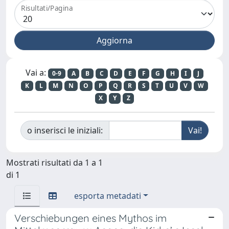
Risultati/Pagina
Vai a:
0-9
A
B
C
D
E
F
G
H
I
J
K
L
M
N
O
P
Q
R
S
T
U
V
W
X
Y
Z
o inserisci le iniziali:
Mostrati risultati da 1 a 1
di 1
esporta metadati
Verschiebungen eines Mythos im